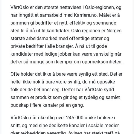
VårtOslo er den største nettavisen i Oslo-regionen, og
har inngått et samarbeid med Karriere.no. Målet er å
sammen gi bedrifter et nytt, effektiv og spennende
sted til å nå ut til kandidater. Oslo-regionen er Norges
største arbeidsmarked med offentlige etater og
private bedrifter i alle bransjer. Å nå ut til gode
kandidater med ledige jobber kan være vanskelig når
det er så mange som kjemper om oppmerksomheten.
Ofte holder det ikke å bare være synlig ett sted. Det er
heller ikke nok å bare være synlig, du må oppsøke
folk der de befinner seg. Derfor har VårtOslo sydd
sammen et produkt som gir deg et tydelig og samlet
budskap i flere kanaler på en gang.
VårtOslo når ukentlig over 245.000 unike brukere i
snitt, og med sine dedikerte kanaler i sosiale medier
øker rekkevidden vesentlig. Avisen har sterkt treff på